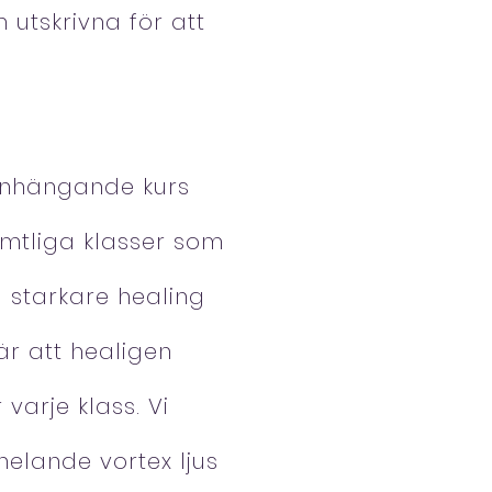
tskrivna för att
manhängande kurs
amtliga klasser som
 starkare healing
är att healigen
varje klass. Vi
elande vortex ljus