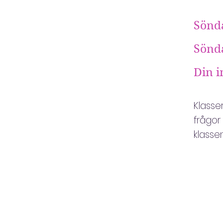
Sönda
Sönda
Din i
Klasse
frågor
klasse