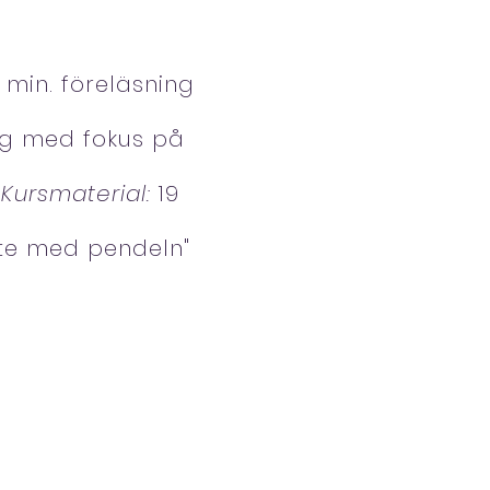
 min. föreläsning
ng med fokus på
.
Kursmaterial:
19
ete med pendeln"