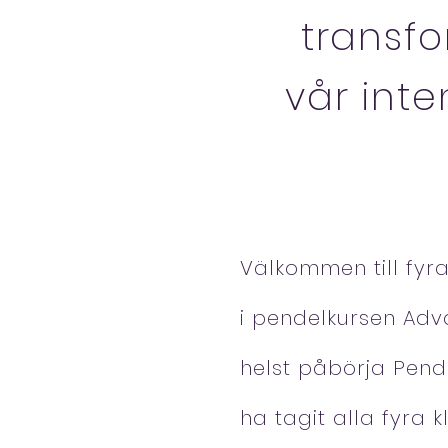
transf
vår inte
Välkommen till fyr
i pendelkursen Ad
helst påbörja Pend
ha tagit alla fyra 