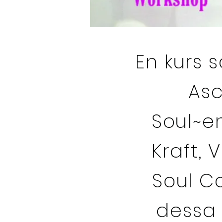
En kurs 
Asc
Soul~e
Kraft, 
Soul C
dessa 