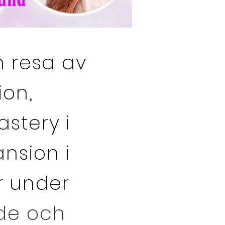
n resa av
ion,
stery i
ansion i
r under
nde och