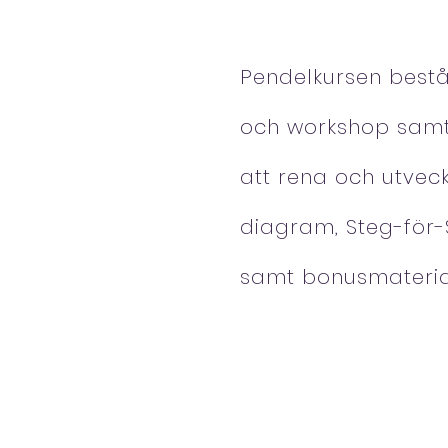
Pendelkursen består
och workshop samt 
att rena och utvec
diagram, Steg-för-
samt bonusmateria