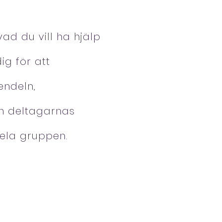
vad du vill ha hjälp
g för att
endeln,
ån deltagarnas
hela gruppen.