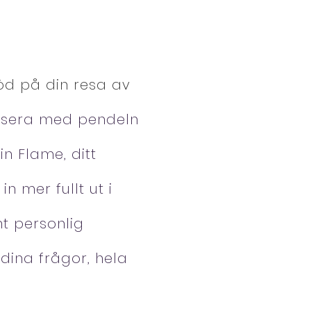
öd på din resa av
tisera med pendeln
n Flame, ditt
in mer fullt ut i
mt personlig
 dina frågor, hela