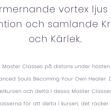
ormernande vortex lju
ntion och samlande Kra
och Kärlek.
a Master Classes på distans under hösten
vanced Souls Becoming Your Own Healer. 
elkursen och delta i dessa Master Classes
klasserna för att delta i kursen, det räcke