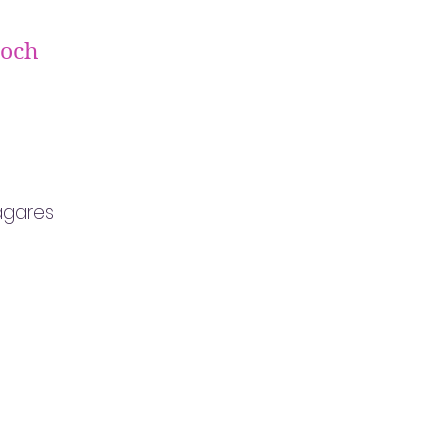
 och
tagares