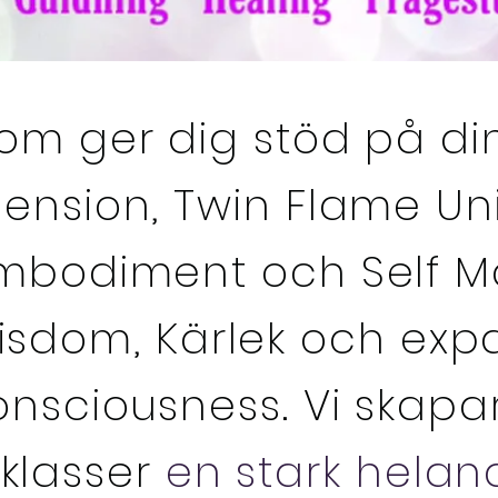
som ger dig stöd på di
ension, Twin Flame Un
mbodiment och Self Ma
Visdom, Kärlek och exp
onsciousness. Vi skapa
klasser
en stark hela